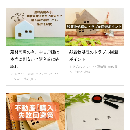
建材高騰の今、中古戸建は
残置物処理のトラブル回避
本当に割安か？購入前に確
ポイント
認し...
トラブル
,
ノウハウ・豆知識
,
売る/買
う
,
片付け
,
相続
ノウハウ・豆知識
,
リフォーム/リノベ
ーション
,
売る/買う