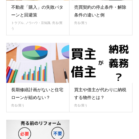
不動産「購入」の失敗パタ
売買契約の停止条件・解除
ーンと回避策
条件の違いと例
トラブル
,
ノウハウ・豆知識
,
売る/買
売る/買う
う
長期修繕計画がないと住宅
買主や借主が代わりに納税
ローンが組めない？
する物件とは？
売る/買う
売る/買う