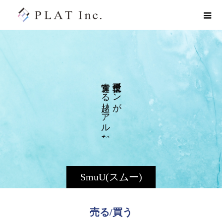
す
マ
る
ン
リ
が
ア
ル
な
SmuU(スムー)
売る/買う