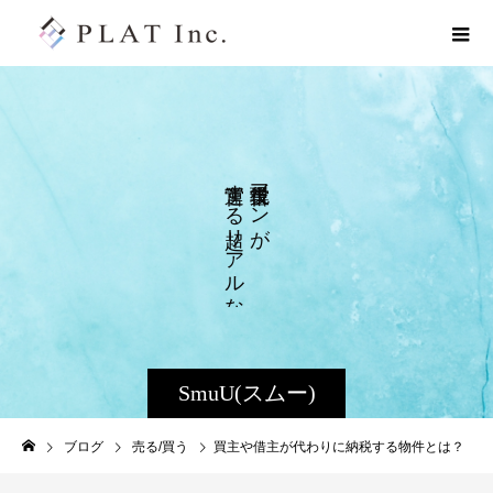
す
マ
る
ン
リ
が
ア
ル
な
SmuU(スムー)
ブログ
売る/買う
買主や借主が代わりに納税する物件とは？