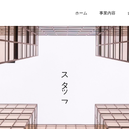
ホーム
事業内容
ス
タ
ッ
フ