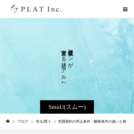
す
マ
る
ン
リ
が
ア
ル
な
SmuU(スムー)
ブログ
売る/買う
売買契約の停止条件・解除条件の違いと例