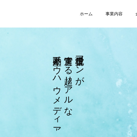
ホーム
事業内容
ノ
す
マ
ウ
る
ン
ハ
リ
が
ウ
ア
メ
ル
デ
な
ィ
ア