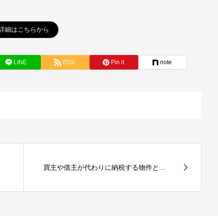
詳細はこちらから
LINE
RSS
Pin it
note
買主や借主が代わりに納税する物件と...