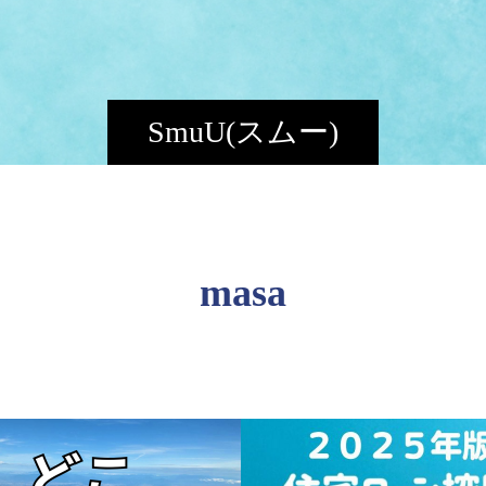
SmuU(スムー)
masa