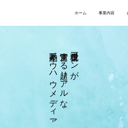
ホーム
事業内容
ノ
す
マ
ウ
る
ン
ハ
リ
が
ウ
ア
メ
ル
デ
な
ィ
ア