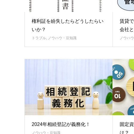
権利証を紛失したらどうしたらい
賃貸で
いか？
会社と
トラブル
,
ノウハウ・豆知識
ノウハウ
2024年相続登記が義務化！
固定資
は？
ノウハウ・豆知識