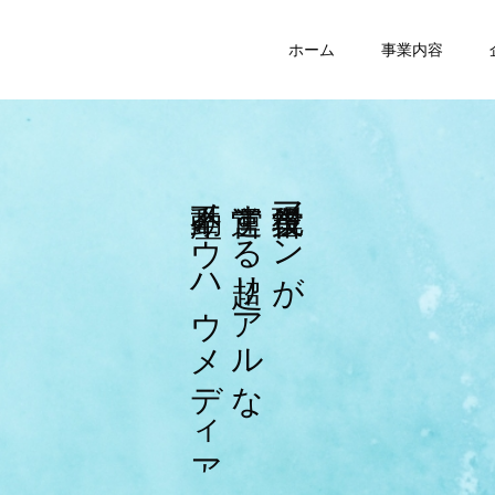
ホーム
事業内容
ノ
す
マ
ウ
る
ン
ハ
リ
が
ウ
ア
メ
ル
デ
な
ィ
ア