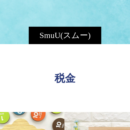
SmuU(スムー)
税金