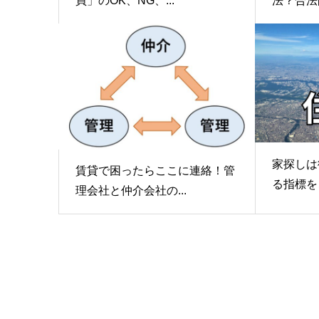
買」のOK、NG、...
法？合法
家探しは
賃貸で困ったらここに連絡！管
る指標を
理会社と仲介会社の...