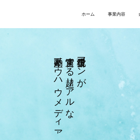
ホーム
事業内容
ノ
す
マ
ウ
る
ン
ハ
リ
が
ウ
ア
メ
ル
デ
な
ィ
ア