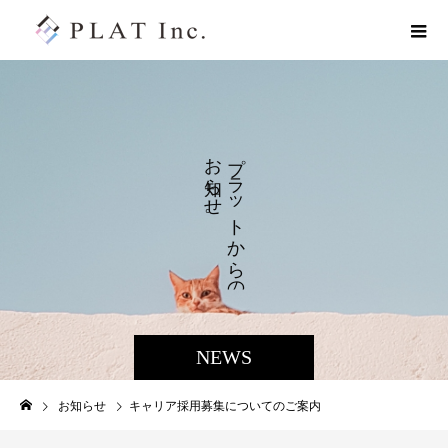
お
プ
ラ
ら
せ
ッ
。
ト
か
ら
の
NEWS
お知らせ
キャリア採用募集についてのご案内