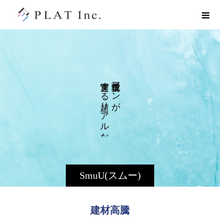
す
マ
る
ン
リ
が
ア
ル
な
SmuU(スムー)
建材高騰