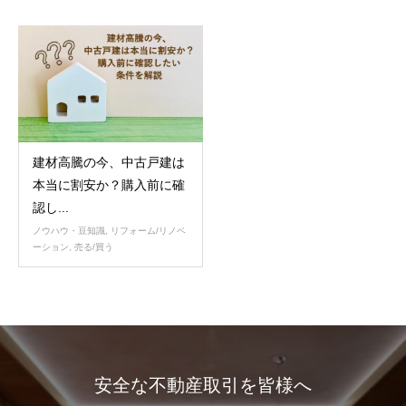
建材高騰の今、中古戸建は
本当に割安か？購入前に確
認し...
ノウハウ・豆知識
,
リフォーム/リノベ
ーション
,
売る/買う
安全な不動産取引を皆様へ