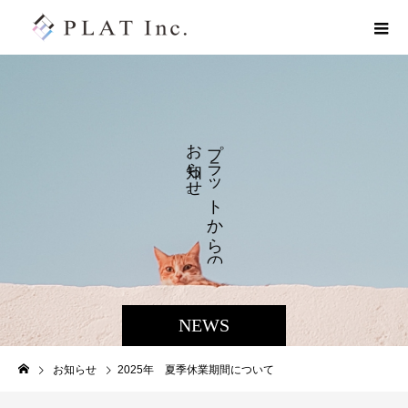
お
プ
ラ
ら
せ
ッ
。
ト
か
ら
の
NEWS
お知らせ
2025年 夏季休業期間について