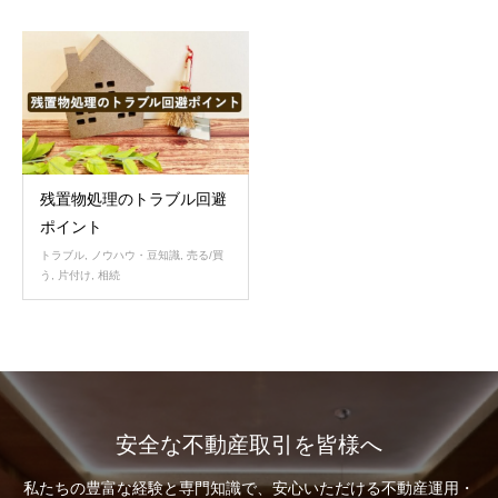
残置物処理のトラブル回避
ポイント
トラブル
,
ノウハウ・豆知識
,
売る/買
う
,
片付け
,
相続
安全な不動産取引を皆様へ
私たちの豊富な経験と専門知識で、安心いただける不動産運用・