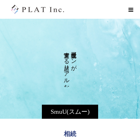
す
マ
る
ン
リ
が
ア
ル
な
SmuU(スムー)
相続